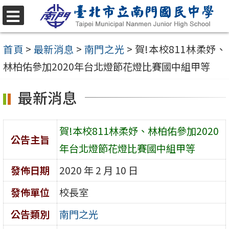
跳
至
選
單
主
首頁
>
最新消息
>
南門之光
>
賀!本校811林柔妤、
要
林柏佑參加2020年台北燈節花燈比賽國中組甲等
內
最新消息
容
區
賀!本校811林柔妤、林柏佑參加2020
公告主旨
年台北燈節花燈比賽國中組甲等
發佈日期
2020 年 2 月 10 日
發佈單位
校長室
公告類別
南門之光