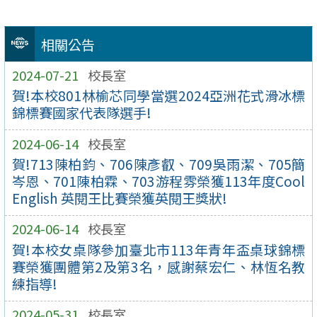
相關公告
2024-07-21
校長室
賀!本校801林榆芯同學當選2024亞洲花式滑冰標
錦標賽國家代表隊選手!
2024-06-14
校長室
賀!713陳柏鈞、706陳彥叡、709吳雨潔、705簡
岑恩、701陳柏霖、703游程雰榮獲113年度Cool
English 英閱王比賽榮獲英閱王獎狀!
2024-06-14
校長室
賀!本校女桌隊參加臺北市113年青年盃桌球錦標
賽榮獲團體第2及第3名，感謝蔡宏仁、林恆名教
練指導!
2024-05-31
校長室