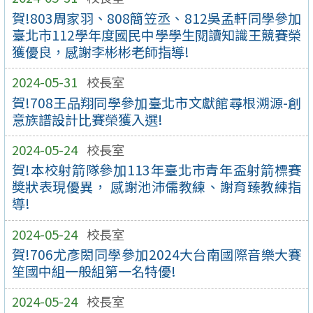
賀!803周家羽、808簡笠丞、812吳孟軒同學參加
臺北市112學年度國民中學學生閱讀知識王競賽榮
獲優良，感謝李彬彬老師指導!
2024-05-31
校長室
賀!708王品翔同學參加臺北市文獻館尋根溯源-創
意族譜設計比賽榮獲入選!
2024-05-24
校長室
賀!本校射箭隊參加113年臺北市青年盃射箭標賽
奬狀表現優異， 感謝池沛儒教練、謝育臻教練指
導!
2024-05-24
校長室
賀!706尤彥閎同學參加2024大台南國際音樂大賽
笙國中組一般組第一名特優!
2024-05-24
校長室