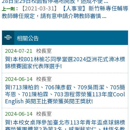
28日至29日校園暫停場地開放，造成不便 ...
【2021-03-31】
【人事室】新竹縣專任輔導
教師轉任規定，請有意申請介聘教師審慎 ...
相關公告
2024-07-21
校長室
賀!本校801林榆芯同學當選2024亞洲花式滑冰標
錦標賽國家代表隊選手!
2024-06-14
校長室
賀!713陳柏鈞、706陳彥叡、709吳雨潔、705簡
岑恩、701陳柏霖、703游程雰榮獲113年度Cool
English 英閱王比賽榮獲英閱王獎狀!
2024-06-14
校長室
賀!本校女桌隊參加臺北市113年青年盃桌球錦標
賽榮獲團體第2及第3名，感謝蔡宏仁、林恆名教