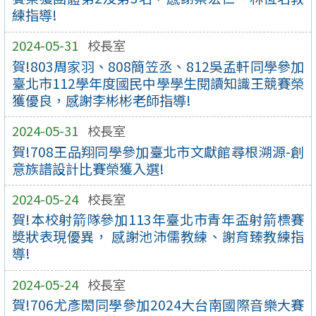
練指導!
2024-05-31
校長室
賀!803周家羽、808簡笠丞、812吳孟軒同學參加
臺北市112學年度國民中學學生閱讀知識王競賽榮
獲優良，感謝李彬彬老師指導!
2024-05-31
校長室
賀!708王品翔同學參加臺北市文獻館尋根溯源-創
意族譜設計比賽榮獲入選!
2024-05-24
校長室
賀!本校射箭隊參加113年臺北市青年盃射箭標賽
奬狀表現優異， 感謝池沛儒教練、謝育臻教練指
導!
2024-05-24
校長室
賀!706尤彥閎同學參加2024大台南國際音樂大賽