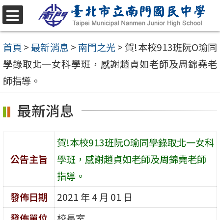
跳
至
選
單
主
首頁
>
最新消息
>
南門之光
>
賀!本校913班阮O瑜同
要
學錄取北一女科學班，感謝趙貞如老師及周錦堯老
內
師指導。
容
最新消息
區
賀!本校913班阮O瑜同學錄取北一女科
公告主旨
學班，感謝趙貞如老師及周錦堯老師
指導。
發佈日期
2021 年 4 月 01 日
發佈單位
校長室