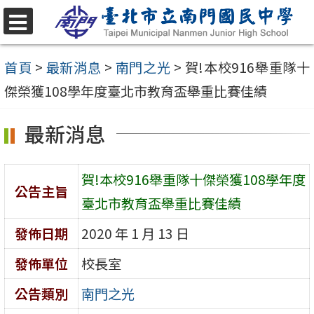
跳
至
選
單
主
首頁
>
最新消息
>
南門之光
>
賀!本校916舉重隊十
要
傑榮獲108學年度臺北市教育盃舉重比賽佳績
內
最新消息
容
區
賀!本校916舉重隊十傑榮獲108學年度
公告主旨
臺北市教育盃舉重比賽佳績
發佈日期
2020 年 1 月 13 日
發佈單位
校長室
公告類別
南門之光