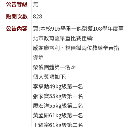
公告等級
無
點閱次數
828
公告內容
賀!本校916舉重十傑榮獲108學年度臺
北市教育盃舉重比賽佳績:
感謝廖雪利、林佳鏵兩位教練辛苦指
導🎊
榮獲團體第一名🎉
個人獎項如下:
李承勳49kg級第一名
張家寶55kg級第一名
廖宏洋55kg級第二名
黃孟研61kg級第一名
王耀宗61kg級第二名