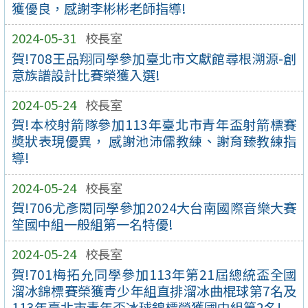
獲優良，感謝李彬彬老師指導!
2024-05-31
校長室
賀!708王品翔同學參加臺北市文獻館尋根溯源-創
意族譜設計比賽榮獲入選!
2024-05-24
校長室
賀!本校射箭隊參加113年臺北市青年盃射箭標賽
奬狀表現優異， 感謝池沛儒教練、謝育臻教練指
導!
2024-05-24
校長室
賀!706尤彥閎同學參加2024大台南國際音樂大賽
笙國中組一般組第一名特優!
2024-05-24
校長室
賀!701梅拓允同學參加113年第21屆總統盃全國
溜冰錦標賽榮獲青少年組直排溜冰曲棍球第7名及
113年臺北市青年盃冰球錦標榮獲國中組第2名!