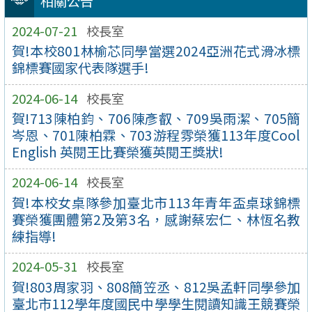
相關公告
2024-07-21
校長室
賀!本校801林榆芯同學當選2024亞洲花式滑冰標
錦標賽國家代表隊選手!
2024-06-14
校長室
賀!713陳柏鈞、706陳彥叡、709吳雨潔、705簡
岑恩、701陳柏霖、703游程雰榮獲113年度Cool
English 英閱王比賽榮獲英閱王獎狀!
2024-06-14
校長室
賀!本校女桌隊參加臺北市113年青年盃桌球錦標
賽榮獲團體第2及第3名，感謝蔡宏仁、林恆名教
練指導!
2024-05-31
校長室
賀!803周家羽、808簡笠丞、812吳孟軒同學參加
臺北市112學年度國民中學學生閱讀知識王競賽榮