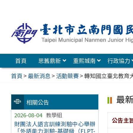
跳
至
主
要
內
容
首頁
思舊鼎新
重熙城南
行政協力
區
首頁
>
最新消息
>
活動競賽
>
轉知國立臺北教育大
最
相關公告
2026-08-04
教學組
公告主
財團法人語言訓練測驗中心舉辦
「外語能力測驗-基礎級（FLPT-