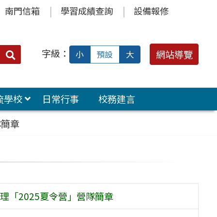
南門信箱
學習成績查詢
設備報修
字級：
送出
網站導覽
小
預設
大
搜
尋：
流學校
日常行事
校務建言
隊簡章
「2025夏令營」營隊簡章