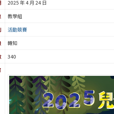
期
2025 年 4 月 24 日
位
教學組
別
活動競賽
級
轉知
數
340
容