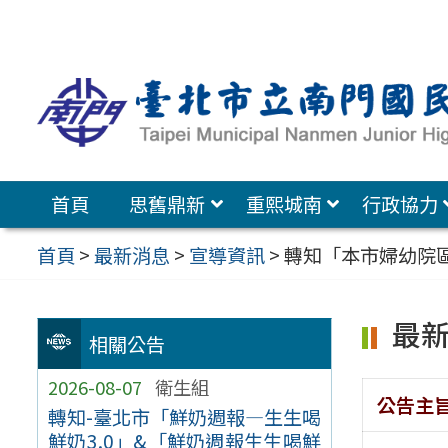
跳
至
主
要
內
容
首頁
思舊鼎新
重熙城南
行政協力
區
首頁
>
最新消息
>
宣導資訊
>
轉知「本市婦幼院
最
相關公告
2026-08-07
衛生組
公告主
轉知-臺北市「鮮奶週報—生生喝
鮮奶3.0」&「鮮奶週報生生喝鮮