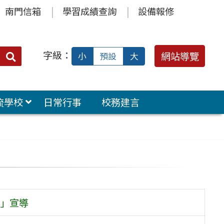
南門信箱
學習成績查詢
設備報修
字級：
送出
網站導覽
小
預設
大
搜
尋：
流學校
日常行事
校務建言
」宣導