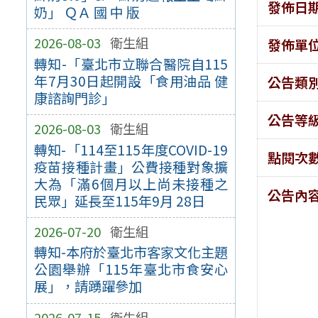
發佈日
奶」 ＱＡ 國 中 版
2026-08-03
衛生組
發佈單
轉知-「臺北市立聯合醫院自115
年7月30日起開設「食用油品 健
公告類
康諮詢門診」
公告等
2026-08-03
衛生組
轉知-「114至115年度COVID-19
點閱次
疫苗接種計畫」公費接種對象擴
大為「滿6個月以上尚未接種之
公告內
民眾」延長至115年9月 28日
2026-07-20
衛生組
轉知-本府於臺北市客家文化主題
公園舉辦「115年臺北市食安心
展」，請踴躍參加
2026-07-15
衛生組