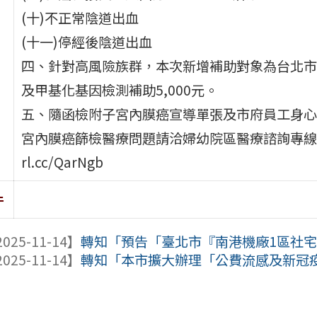
(十)不正常陰道出血
(十一)停經後陰道出血
四、針對高風險族群，本次新增補助對象為台北市政
及甲基化基因檢測補助5,000元。
五、隨函檢附子宮內膜癌宣導單張及市府員工身心
宮內膜癌篩檢醫療問題請洽婦幼院區醫療諮詢專線：02-2
rl.cc/QarNgb
件
025-11-14】
轉知「預告「臺北市『南港機廠1區社宅』
025-11-14】
轉知「本市擴大辦理「公費流感及新冠