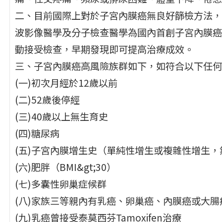
二、目前國際上對於子宮內膜癌無良好篩檢方法，
波影像醫學及分子檢查醫學為國內首創子宮內膜癌
動接受檢查，早期發現即可提高治療成效。
三、子宮內膜癌高風險族群如下，如符合以下任何
(一)初次月經於12歲以前
(二)52歲後停經
(三)40歲以上無生育史
(四)糖尿病
(五)子宮內膜增生史（單純性增生或複雜性增生，
(六)肥胖（BMI&gt;30）
(七)多囊性卵巢症候群
(八)家族三等親內有乳癌、卵巢癌、內膜癌或大腸
(九)乳癌曾接受泰莫西芬Tamoxifen治療