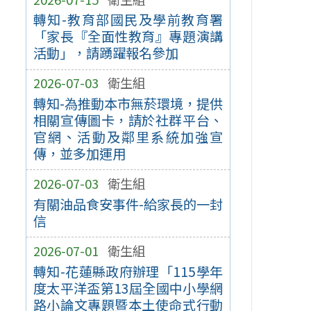
轉知-教育部國民及學前教育署
「家長『全面性教育』專題演講
活動」，請踴躍報名參加
2026-07-03
衛生組
轉知-為推動本市無菸環境，提供
相關宣傳圖卡，請於社群平台、
官網、活動及鄰里系統加強宣
傳，並多加運用
2026-07-03
衛生組
有關油品食安事件-給家長的一封
信
2026-07-01
衛生組
轉知-花蓮縣政府辦理「115學年
度太平洋盃第13屆全國中小學網
路小論文專題暨本土使命式行動