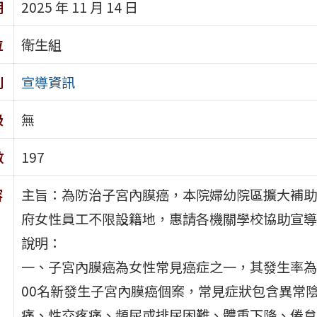
期
2025 年 11 月 14 日
位
衛生組
別
宣導資訊
級
無
數
197
容
主旨：為防治子宮內膜癌，本院婦幼院區擴大補助
府女性員工不限設籍地，惠請各機關學校協助宣導
說明：
一、子宮內膜癌為女性常見癌症之一，其發生率為女
00名新發生子宮內膜癌個案，常見症狀包含異常
痛、性交疼痛、頻尿或排尿困難、體重下降、倦怠