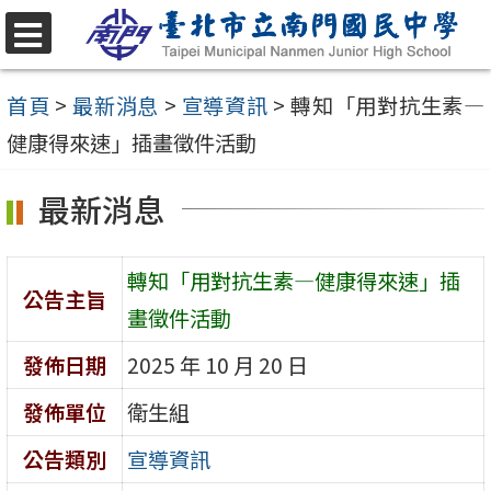
跳
至
選
單
主
首頁
>
最新消息
>
宣導資訊
>
轉知「用對抗生素—
要
健康得來速」插畫徵件活動
內
最新消息
容
區
轉知「用對抗生素—健康得來速」插
公告主旨
畫徵件活動
發佈日期
2025 年 10 月 20 日
發佈單位
衛生組
公告類別
宣導資訊