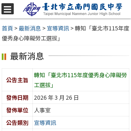
跳
至
選
單
主
首頁
>
最新消息
>
宣導資訊
>
轉知「臺北市115年度
要
優秀身心障礙勞工選拔」
內
最新消息
容
區
轉知「臺北市115年度優秀身心障礙勞
公告主旨
工選拔」
發佈日期
2026 年 3 月 26 日
發佈單位
人事室
公告類別
宣導資訊