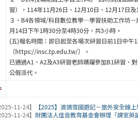
習），114年11月26日、12月10日、12月17日
３、B4各領域/科目數位教學—學習扶助工作坊－將
月14日下午1時30分至4時30分，共3小時。
(五)報名時間：即日起至各場次研習日前1日中午
（https://insc.tp.edu.tw/）。
已通過A1、A2及A3研習老師踴躍參加B1研習、
公假派代。
件
025-11-24】
【2025】波鴿雪國遊記－旅外安全線
025-11-24】
財團法人佳音教育基金會辦理「課室英語實