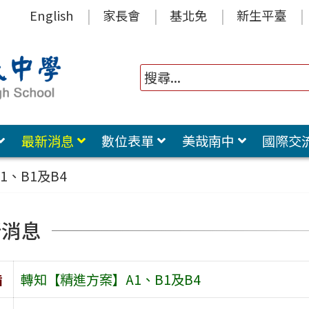
English
家長會
基北免
新生平臺
最新消息
數位表單
美哉南中
國際交
、B1及B4
新消息
旨
轉知【精進方案】A1、B1及B4