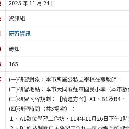
期
2025 年 11 月 24 日
位
資訊組
別
研習資訊
級
轉知
數
165
容
(一)研習對象：本市所屬公私立學校在職教師。
(二)研習地點：本市大同區蓬萊國民小學（本市
(三)研習內容規劃：【精進方案】A1、B1及B4。
(四)研習時間（共3場次）：
１、A1數位學習工作坊，114年11月26日下午1時
２、B1科技輔助自主學習工作坊—因材網及酷課雲