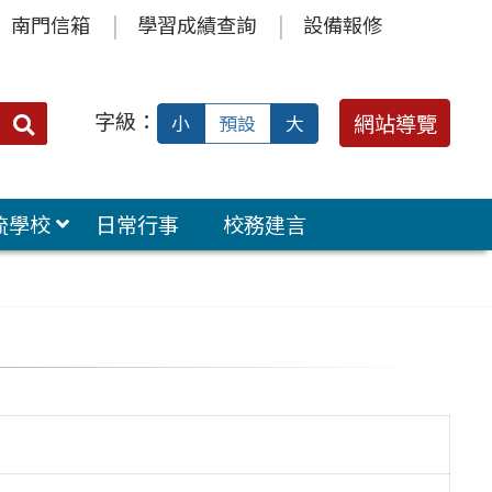
南門信箱
學習成績查詢
設備報修
字級：
送出
網站導覽
小
預設
大
搜
尋：
流學校
日常行事
校務建言