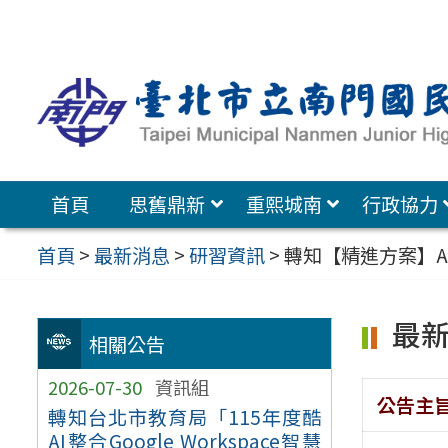
跳
至
主
要
內
容
首頁
思舊鼎新
重熙城南
行政協力
區
首頁
>
最新消息
>
研習資訊
>
轉知【精進方案】A1
最
相關公告
2026-07-30
資訊組
公告主
轉知台北市教育局「115年度酷
AI整合Google Workspace智慧