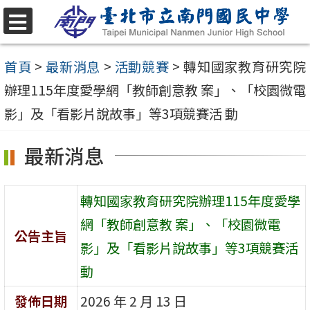
跳
至
選
單
主
首頁
>
最新消息
>
活動競賽
>
轉知國家教育研究院
要
辦理115年度愛學網「教師創意教 案」、「校園微電
內
影」及「看影片說故事」等3項競賽活 動
容
最新消息
區
轉知國家教育研究院辦理115年度愛學
網「教師創意教 案」、「校園微電
公告主旨
影」及「看影片說故事」等3項競賽活
動
發佈日期
2026 年 2 月 13 日