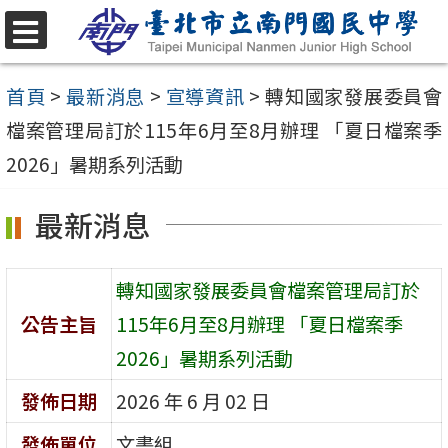
跳
至
選
單
主
首頁
>
最新消息
>
宣導資訊
>
轉知國家發展委員會
要
檔案管理局訂於115年6月至8月辦理 「夏日檔案季
內
2026」暑期系列活動
容
最新消息
區
轉知國家發展委員會檔案管理局訂於
公告主旨
115年6月至8月辦理 「夏日檔案季
2026」暑期系列活動
發佈日期
2026 年 6 月 02 日
發佈單位
文書組