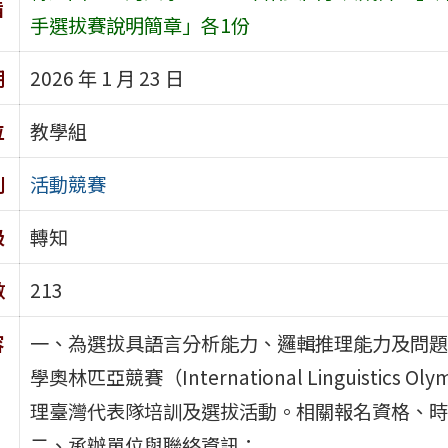
旨
手選拔賽說明簡章」各1份
期
2026 年 1 月 23 日
位
教學組
別
活動競賽
級
轉知
數
213
容
一、為選拔具語言分析能力、邏輯推理能力及問題
學奧林匹亞競賽（International Linguistic
理臺灣代表隊培訓及選拔活動。相關報名資格、時
二、承辦單位與聯絡資訊：