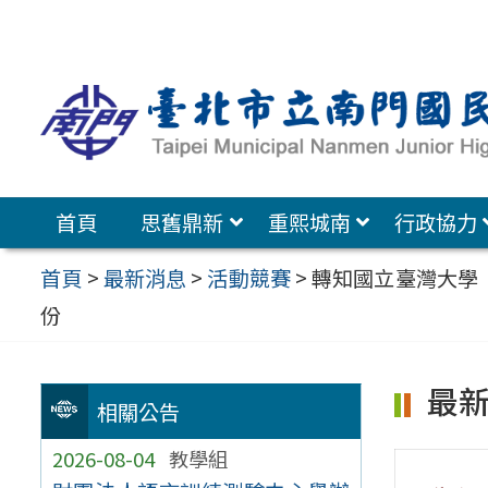
跳
至
主
要
內
容
首頁
思舊鼎新
重熙城南
行政協力
區
首頁
>
最新消息
>
活動競賽
>
轉知國立臺灣大學「
份
最
相關公告
2026-08-04
教學組