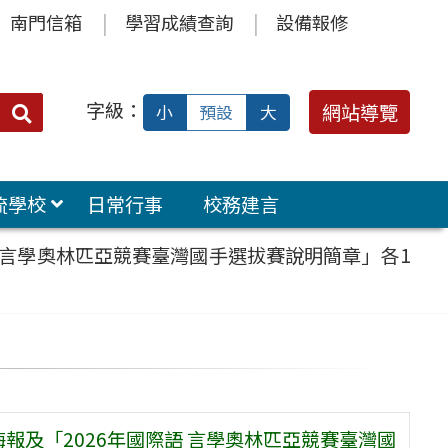
南門信箱
學習成績查詢
設備報修
字級：
送出
網站導覽
小
預設
大
搜
尋：
流學校
日常行事
校務建言
語 言學奧林匹亞競賽臺灣國手選拔賽說明簡章」各1
報及「2026年國際語 言學奧林匹亞競賽臺灣國