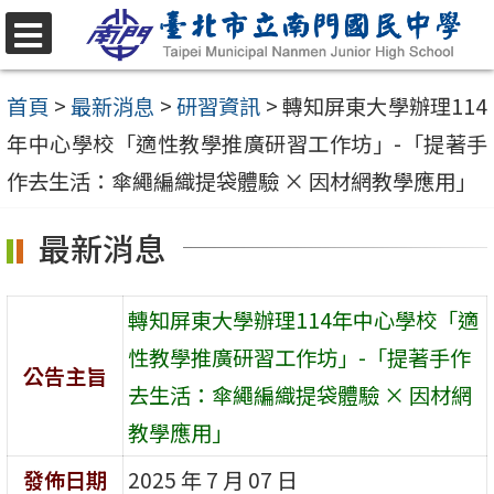
跳
至
選
單
主
首頁
>
最新消息
>
研習資訊
>
轉知屏東大學辦理114
要
年中心學校「適性教學推廣研習工作坊」-「提著手
內
作去生活：傘繩編織提袋體驗 × 因材網教學應用」
容
最新消息
區
轉知屏東大學辦理114年中心學校「適
性教學推廣研習工作坊」-「提著手作
公告主旨
去生活：傘繩編織提袋體驗 × 因材網
教學應用」
發佈日期
2025 年 7 月 07 日