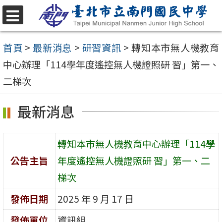
跳
至
選
單
主
首頁
>
最新消息
>
研習資訊
>
轉知本市無人機教育
要
中心辦理「114學年度遙控無人機證照研 習」第一、
內
二梯次
容
最新消息
區
轉知本市無人機教育中心辦理「114學
公告主旨
年度遙控無人機證照研 習」第一、二
梯次
發佈日期
2025 年 9 月 17 日
發佈單位
資訊組