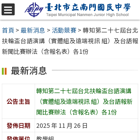
跳
至
選
單
主
首頁
>
最新消息
>
活動競賽
>
轉知第二十七屆台北
要
扶輪盃台語演講（實體組及遠端視訊 組）及台語報
內
新聞比賽辦法（含報名表）各1份
容
最新消息
區
轉知第二十七屆台北扶輪盃台語演講
公告主旨
（實體組及遠端視訊 組）及台語報新
聞比賽辦法（含報名表）各1份
發佈日期
2025 年 11 月 26 日
發佈單位
教學組