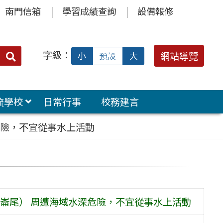
南門信箱
學習成績查詢
設備報修
字級：
送出
網站導覽
小
預設
大
搜
尋：
流學校
日常行事
校務建言
危險，不宜從事水上活動
崙尾） 周遭海域水深危險，不宜從事水上活動