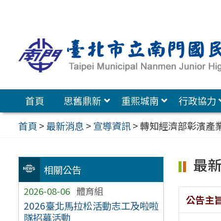
跳
至
主
要
內
容
首頁
思舊鼎新
重熙城南
行政協力
區
首頁
>
最新消息
>
宣導資訊
>
轉知經濟部彰濱產
最
相關公告
2026-08-06
體育組
公告主
2026臺北馬拉松活動志工及啦啦
隊招募活動