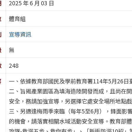
期
2025 年 6 月 03 日
位
體育組
別
宣導資訊
級
無
數
248
容
一、依據教育部國民及學前教育署114年5月26日臺
二、旨揭產業園區為填海造陸開發而成，且尚在開
安全，務請加強宣導，另選擇它處安全場所地點戲
三、另適逢梅雨季來臨（每年5至6月），鋒面影
的機會，請落實相關水域活動安全宣導。教育部體
攻隊-救溺五步、救你有步」、「新版防溺10招」