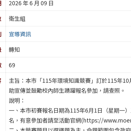
期
2026 年 6 月 09 日
位
衛生組
別
宣導資訊
級
轉知
數
69
容
主旨：本市「115年環境知識競賽」訂於115年
助宣傳並鼓勵校內師生踴躍報名參加，請查照。
說明：
一、本市初賽報名日期為115年6月1日（星期一）
名，有意參加者請至活動官網(https://www.moen
二、本競賽題目以選擇題為主，命題範圍包含政府