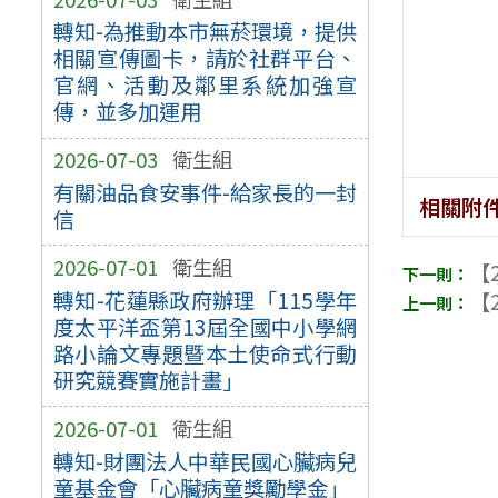
轉知-為推動本市無菸環境，提供
相關宣傳圖卡，請於社群平台、
官網、活動及鄰里系統加強宣
傳，並多加運用
2026-07-03
衛生組
有關油品食安事件-給家長的一封
相關附
信
2026-07-01
衛生組
【2
轉知-花蓮縣政府辦理「115學年
【2
度太平洋盃第13屆全國中小學網
路小論文專題暨本土使命式行動
研究競賽實施計畫」
2026-07-01
衛生組
轉知-財團法人中華民國心臟病兒
童基金會「心臟病童獎勵學金」