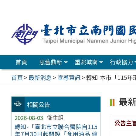
跳
至
主
要
內
容
首頁
思舊鼎新
重熙城南
行政協力
區
首頁
>
最新消息
>
宣導資訊
>
轉知-本市「115
最
相關公告
2026-08-03
衛生組
公告主
轉知-「臺北市立聯合醫院自115
年7月30日起開設「食用油品 健