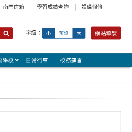
南門信箱
學習成績查詢
設備報修
字級：
送出
網站導覽
小
預設
大
搜
尋：
流學校
日常行事
校務建言