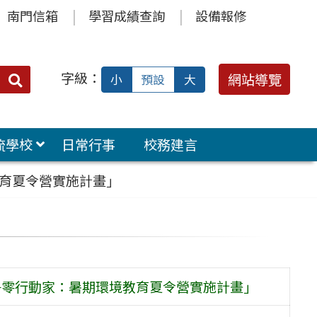
南門信箱
學習成績查詢
設備報修
字級：
送出
網站導覽
小
預設
大
搜
尋：
流學校
日常行事
校務建言
教育夏令營實施計畫」
淨零行動家：暑期環境教育夏令營實施計畫」