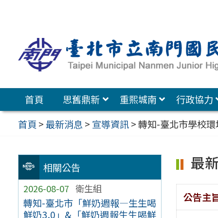
跳
至
主
要
內
容
首頁
思舊鼎新
重熙城南
行政協力
區
首頁
>
最新消息
>
宣導資訊
>
轉知-臺北市學校環
最
相關公告
2026-08-07
衛生組
公告主
轉知-臺北市「鮮奶週報—生生喝
鮮奶3.0」&「鮮奶週報生生喝鮮