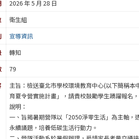
期
2026 年 5 月 28 日
位
衛生組
別
宣導資訊
級
轉知
數
79
容
主旨：檢送臺北市學校環境教育中心(以下簡稱本中
育夏令營實施計畫」，請貴校鼓勵學生踴躍報名，
說明：
一、旨揭暑期營隊以「2050淨零生活」為主軸
永續議題，培養低碳生活行動力。
二、營隊活動系於暑假辦理，爰請家長考量交通接