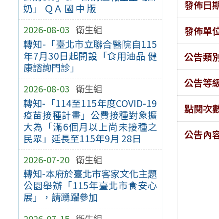
發佈日
奶」 ＱＡ 國 中 版
2026-08-03
衛生組
發佈單
轉知-「臺北市立聯合醫院自115
年7月30日起開設「食用油品 健
公告類
康諮詢門診」
公告等
2026-08-03
衛生組
轉知-「114至115年度COVID-19
點閱次
疫苗接種計畫」公費接種對象擴
大為「滿6個月以上尚未接種之
公告內
民眾」延長至115年9月 28日
2026-07-20
衛生組
轉知-本府於臺北市客家文化主題
公園舉辦「115年臺北市食安心
展」，請踴躍參加
2026-07-15
衛生組