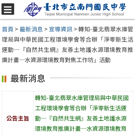
跳
至
選
單
主
首頁
>
最新消息
>
宣導資訊
>
轉知-臺北翡翠水庫管
要
理局與中華民國工程環境學會等合辦「淨零新生活
內
運動─『自然共生網』友善土地護水源環境教育推
容
廣計畫─水資源環境教育對焦工作坊」活動
區
最新消息
轉知-臺北翡翠水庫管理局與中華民國
工程環境學會等合辦「淨零新生活運
公告主旨
動─『自然共生網』友善土地護水源
環境教育推廣計畫─水資源環境教育