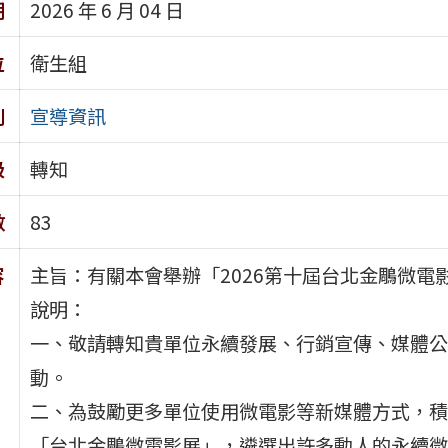
期
2026 年 6 月 04 日
位
衛生組
別
宣導資訊
級
轉知
數
83
容
主旨：有關本會舉辦「2026第十屆台北金鵰微電
說明：
一、敬請轉知貴單位永續發展、行銷宣傳、媒體公
動。
二、為鼓勵更多單位使用微電影等新媒體方式，積
「台北金鵰微電影展」，遴選出許多動人的永續微