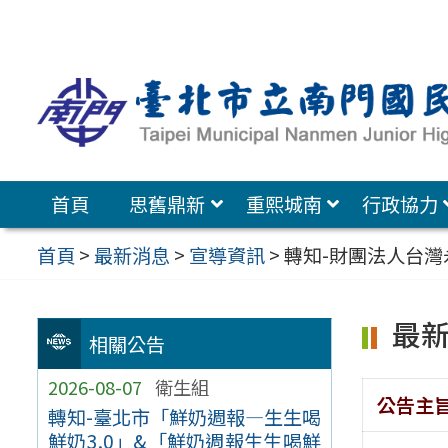
跳
至
主
要
內
容
首頁
思舊鼎新
重熙城南
行政協力
區
首頁
>
最新消息
>
宣導資訊
>
轉知-財團法人台灣
最
相關公告
2026-08-07
衛生組
公告主
轉知-臺北市「鮮奶週報—生生喝
鮮奶3.0」&「鮮奶週報生生喝鮮