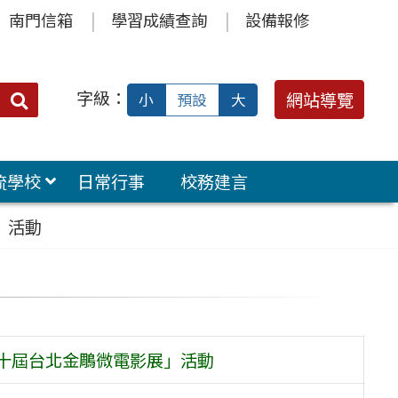
南門信箱
學習成績查詢
設備報修
字級：
送出
網站導覽
小
預設
大
搜
尋：
流學校
日常行事
校務建言
」活動
第十屆台北金鵰微電影展」活動