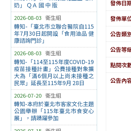
發佈日
奶」 ＱＡ 國 中 版
2026-08-03
衛生組
發佈單
轉知-「臺北市立聯合醫院自115
年7月30日起開設「食用油品 健
公告類
康諮詢門診」
公告等
2026-08-03
衛生組
轉知-「114至115年度COVID-19
點閱次
疫苗接種計畫」公費接種對象擴
大為「滿6個月以上尚未接種之
公告內
民眾」延長至115年9月 28日
2026-07-20
衛生組
轉知-本府於臺北市客家文化主題
公園舉辦「115年臺北市食安心
展」，請踴躍參加
2026-07-15
衛生組