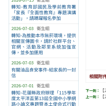
轉知-教育部國民及學前教育署
「家長『全面性教育』專題演講
活動」，請踴躍報名參加
2026-07-03
衛生組
轉知-為推動本市無菸環境，提供
相關宣傳圖卡，請於社群平台、
官網、活動及鄰里系統加強宣
傳，並多加運用
2026-07-03
衛生組
有關油品食安事件-給家長的一封
信
相關附
2026-07-01
衛生組
【2
轉知-花蓮縣政府辦理「115學年
【2
度太平洋盃第13屆全國中小學網
路小論文專題暨本土使命式行動