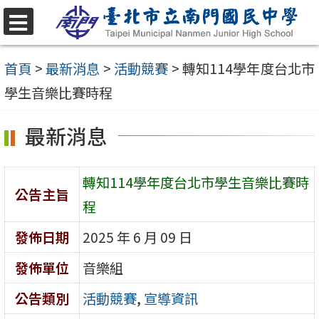
跳
至
選
單
主
首頁
>
最新消息
>
活動競賽
>
轉知114學年度台北市
要
學生音樂比賽時程
內
最新消息
容
區
轉知114學年度台北市學生音樂比賽時
公告主旨
程
發佈日期
2025 年 6 月 09 日
發佈單位
音樂組
公告類別
活動競賽
,
宣導資訊