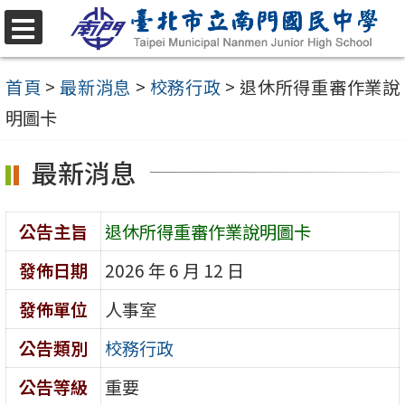
跳
至
選
單
主
首頁
>
最新消息
>
校務行政
>
退休所得重審作業說
要
明圖卡
內
最新消息
容
區
公告主旨
退休所得重審作業說明圖卡
發佈日期
2026 年 6 月 12 日
發佈單位
人事室
公告類別
校務行政
公告等級
重要