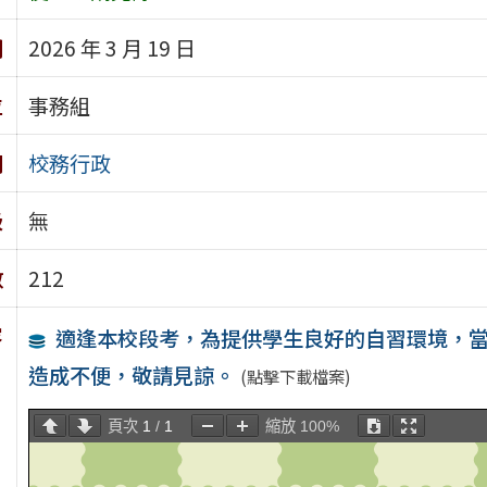
期
2026 年 3 月 19 日
位
事務組
別
校務行政
級
無
數
212
容
適逢本校段考，為提供學生良好的自習環境，當
造成不便，敬請見諒。
(點擊下載檔案)
頁次
1
/
1
縮放
100%