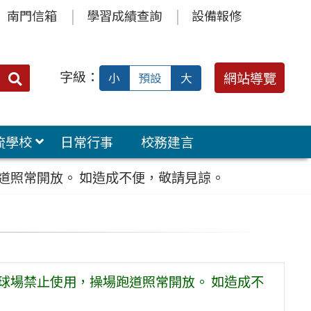
南門信箱
學習成績查詢
設備報修
字級：
送出
網站導覽
小
預設
大
搜
尋：
流學校
日常行事
校務建言
道照常開放。 如造成不便，敬請見諒。
球場禁止使用，操場跑道照常開放。 如造成不