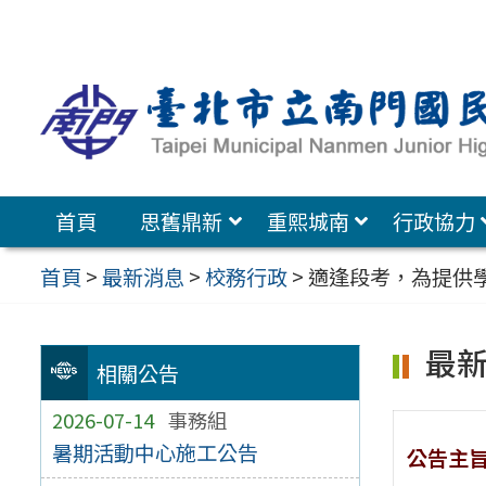
跳
至
主
要
內
容
首頁
思舊鼎新
重熙城南
行政協力
區
首頁
>
最新消息
>
校務行政
>
適逢段考，為提供
最
相關公告
2026-07-14
事務組
暑期活動中心施工公告
公告主