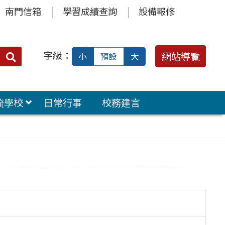
南門信箱
學習成績查詢
設備報修
字級：
送出
網站導覽
小
預設
大
搜
尋：
流學校
日常行事
校務建言