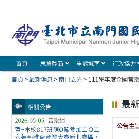
跳
至
主
要
內
容
首頁
思舊鼎新
重熙城南
行政協力
區
首頁
>
最新消息
>
南門之光
>
111學年度全國音
最
相關公告
2026-05-05
音樂組
公告主
賀~本校817班陳O晞參加二Ｏ二
六茱藝雅盃音樂大賽新北賽區，