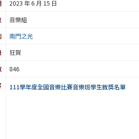
期
2023 年 6 月 15 日
位
音樂組
別
南門之光
級
狂賀
數
846
容
111學年度全國音樂比賽音樂班學生敘獎名單