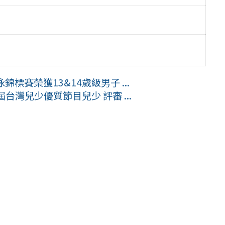
標賽榮獲13&14歲級男子 ...
灣兒少優質節目兒少 評審 ...