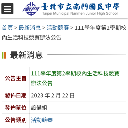
跳
至
選
單
主
首頁
>
最新消息
>
活動競賽
>
111學年度第2學期校
要
內生活科技競賽辦法公告
內
最新消息
容
區
111學年度第2學期校內生活科技競賽
公告主旨
辦法公告
發佈日期
2023 年 2 月 22 日
發佈單位
設備組
公告類別
活動競賽