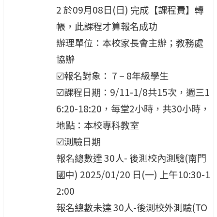
2 於09⽉08⽇(⽇) 完成【課程費】轉
帳，此課程才算報名成功
辦理單位：本校家⻑會主辦；教務處
協辦
☑️報名對象： 7 – 8年級學⽣
☑️課程⽇期：9/11-1/8共15次，週三1
6:20-18:20，每堂2⼩時，共30⼩時，
地點：本校專科教室
☑️測驗⽇期
報名總數達 30⼈- 後測校內測驗(南⾨
國中) 2025/01/20 ⽇(⼀) 上午10:30-1
2:00
報名總數未達 30⼈-後測校外測驗(TO