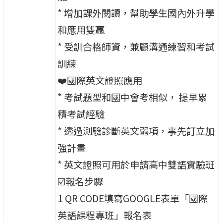
* 增加課外閱讀，幫助學⽣國內外升學
和應⽤雙贏
* 受訓合格師資，兼顧溝通練習和考試
訓練
❤️國際英⽂證照應⽤
* 考試題型和國中會考相似， 提早累
積考試經驗
* 透過測驗診斷英⽂弱項，事先訂⽴加
強計畫
* 英⽂證照可⽤於申請⾼中雙語實驗班
☑️報名步驟
1 QR CODE填寫GOOGLE表單「國際
英語課程專班」報名表