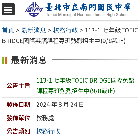
跳
至
選
單
主
首頁
>
最新消息
>
校務行政
>
113-1 七年級TOEIC
要
BRIDGE國際英語課程專班熱烈招生中(9/8截止)
內
最新消息
容
區
113-1 七年級TOEIC BRIDGE國際英語
公告主旨
課程專班熱烈招生中(9/8截止)
發佈日期
2024 年 8 月 24 日
發佈單位
教務處
公告類別
校務行政