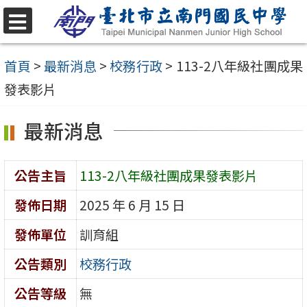
跳
至
選
單
主
首頁
>
最新消息
>
校務行政
>
113-2八年級社團成果
要
發表影片
內
最新消息
容
區
公告主旨
113-2八年級社團成果發表影片
發佈日期
2025 年 6 月 15 日
發佈單位
訓育組
公告類別
校務行政
公告等級
無