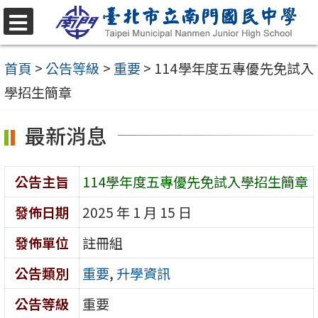
跳
至
選
單
主
首頁
>
公告等級
>
重要
>
114學年度五專優先免試入
要
學招生簡章
內
最新消息
容
區
公告主旨
114學年度五專優先免試入學招生簡章
發佈日期
2025 年 1 月 15 日
發佈單位
註冊組
公告類別
重要
,
升學資訊
公告等級
重要