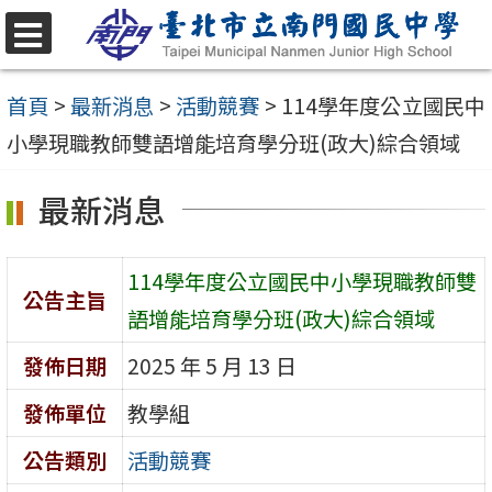
跳
至
選
單
主
首頁
>
最新消息
>
活動競賽
>
114學年度公立國民中
要
小學現職教師雙語增能培育學分班(政大)綜合領域
內
最新消息
容
區
114學年度公立國民中小學現職教師雙
公告主旨
語增能培育學分班(政大)綜合領域
發佈日期
2025 年 5 月 13 日
發佈單位
教學組
公告類別
活動競賽