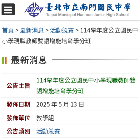
跳
至
選
單
主
首頁
>
最新消息
>
活動競賽
>
114學年度公立國民中
要
小學現職教師雙語增能培育學分班
內
最新消息
容
區
114學年度公立國民中小學現職教師雙
公告主旨
語增能培育學分班
發佈日期
2025 年 5 月 13 日
發佈單位
教學組
公告類別
活動競賽