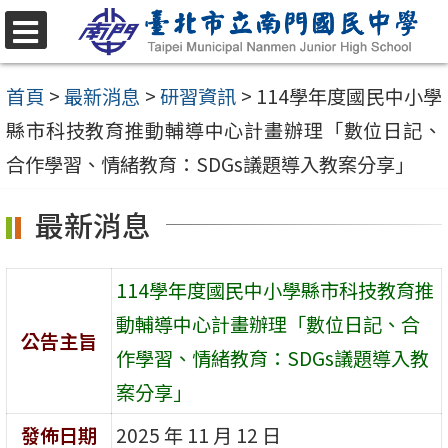
跳
至
選
單
主
首頁
>
最新消息
>
研習資訊
>
114學年度國民中小學
要
縣市科技教育推動輔導中心計畫辦理「數位日記、
內
合作學習、情緒教育：SDGs議題導入教案分享」
容
最新消息
區
114學年度國民中小學縣市科技教育推
動輔導中心計畫辦理「數位日記、合
公告主旨
作學習、情緒教育：SDGs議題導入教
案分享」
發佈日期
2025 年 11 月 12 日