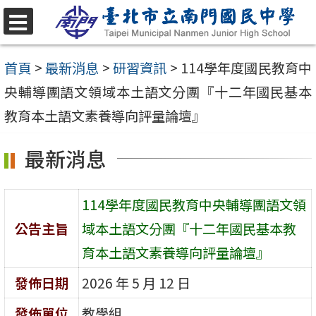
跳
至
選
單
主
首頁
>
最新消息
>
研習資訊
>
114學年度國民教育中
要
央輔導團語文領域本土語文分團『十二年國民基本
內
教育本土語文素養導向評量論壇』
容
最新消息
區
114學年度國民教育中央輔導團語文領
公告主旨
域本土語文分團『十二年國民基本教
育本土語文素養導向評量論壇』
發佈日期
2026 年 5 月 12 日
發佈單位
教學組