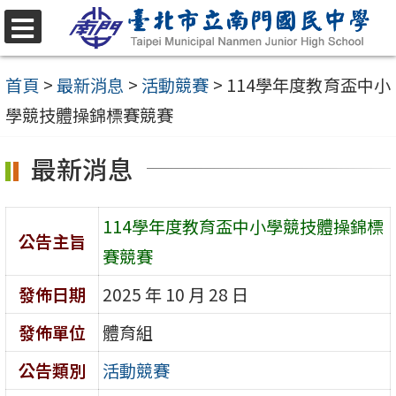
跳
至
選
單
主
首頁
>
最新消息
>
活動競賽
>
114學年度教育盃中小
要
學競技體操錦標賽競賽
內
最新消息
容
區
114學年度教育盃中小學競技體操錦標
公告主旨
賽競賽
發佈日期
2025 年 10 月 28 日
發佈單位
體育組
公告類別
活動競賽