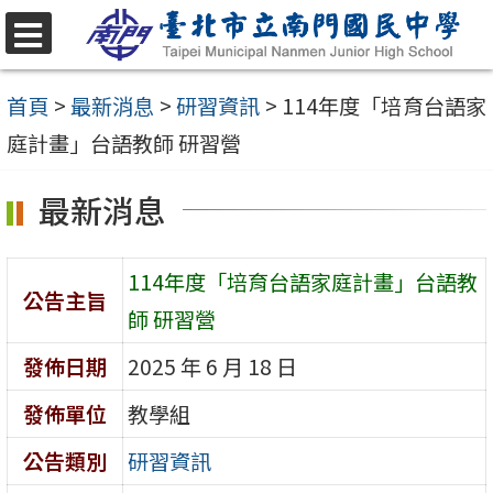
跳
至
選
單
主
首頁
>
最新消息
>
研習資訊
>
114年度「培育台語家
要
庭計畫」台語教師 研習營
內
最新消息
容
區
114年度「培育台語家庭計畫」台語教
公告主旨
師 研習營
發佈日期
2025 年 6 月 18 日
發佈單位
教學組
公告類別
研習資訊