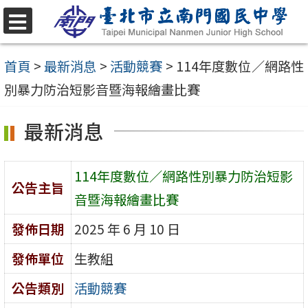
跳
至
選
單
主
首頁
>
最新消息
>
活動競賽
>
114年度數位／網路性
要
別暴力防治短影音暨海報繪畫比賽
內
最新消息
容
區
114年度數位／網路性別暴力防治短影
公告主旨
音暨海報繪畫比賽
發佈日期
2025 年 6 月 10 日
發佈單位
生教組
公告類別
活動競賽