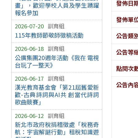
發佈日
畫」，歡迎學校人員及學生踴躍
報名參加
發佈單
2026-07-20
訓育組
115年教師節敬師徵稿活動
公告類
2026-06-18
訓育組
公告等
公廣集團20週年活動《我在 電視
台玩了一整天》
點閱次
2026-06-17
訓育組
公告內
漢光教育基金會「第21屆舊愛新
歡-古典詩詞與AI共 創當代詩詞
歌曲競賽」
2026-06-12
訓育組
新北市政府稅捐稽徵處「稅務奇
航：宇宙解謎行動」租稅知識遊