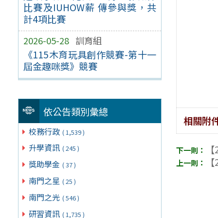
比賽及IUHOW薪 傳參與獎，共
計4項比賽
2026-05-28
訓育組
《115木育玩具創作競賽-第十一
屆金趣咪獎》競賽
依公告類別彙總
相關附
校務行政
( 1,539 )
升學資訊
【2
( 245 )
【2
獎助學金
( 37 )
南門之星
( 25 )
南門之光
( 546 )
研習資訊
( 1,735 )