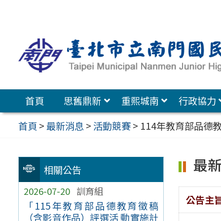
跳
至
主
要
內
容
首頁
思舊鼎新
重熙城南
行政協力
區
首頁
>
最新消息
>
活動競賽
>
114年教育部品德
最
相關公告
2026-07-20
訓育組
公告主
「115年教育部品德教育徵稿
（含影音作品）評選活 動實施計