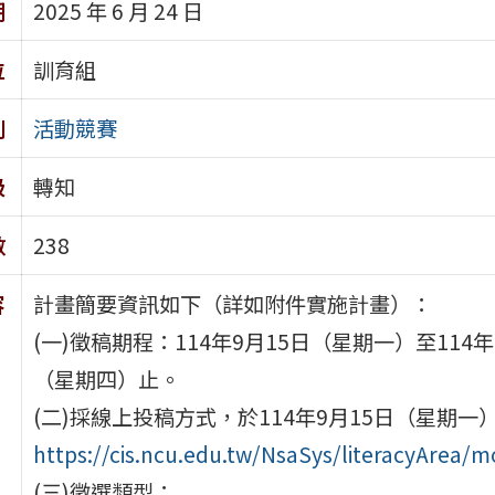
期
2025 年 6 月 24 日
位
訓育組
別
活動競賽
級
轉知
數
238
容
計畫簡要資訊如下（詳如附件實施計畫）：
(一)徵稿期程：114年9月15日（星期一）至114年
（星期四）止。
(二)採線上投稿方式，於114年9月15日（星期
https://cis.ncu.edu.tw/NsaSys/literacyArea/m
(三)徵選類型：