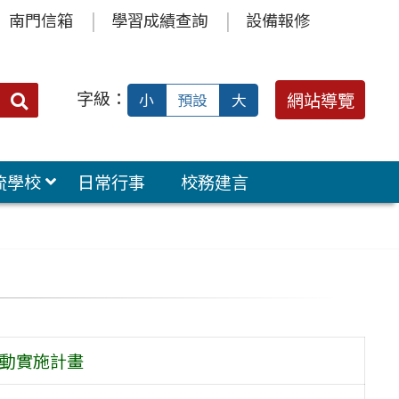
南門信箱
學習成績查詢
設備報修
字級：
送出
網站導覽
小
預設
大
搜
尋：
流學校
日常行事
校務建言
 動實施計畫