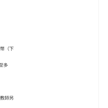
幣（下
至多
教師另