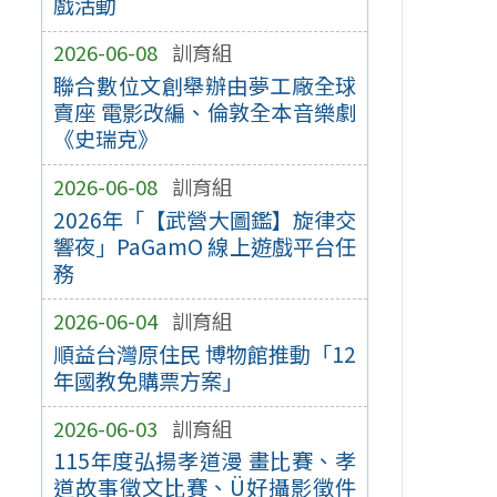
戲活動
2026-06-08
訓育組
聯合數位文創舉辦由夢工廠全球
賣座 電影改編、倫敦全本音樂劇
《史瑞克》
2026-06-08
訓育組
2026年「【武營大圖鑑】旋律交
響夜」PaGamO 線上遊戲平台任
務
2026-06-04
訓育組
順益台灣原住民 博物館推動「12
年國教免購票方案」
2026-06-03
訓育組
115年度弘揚孝道漫 畫比賽、孝
道故事徵文比賽、Ü好攝影徵件