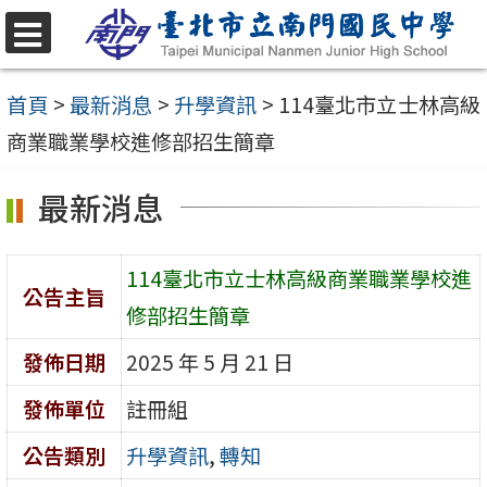
跳
至
選
單
主
首頁
>
最新消息
>
升學資訊
>
114臺北市立士林高級
要
商業職業學校進修部招生簡章
內
最新消息
容
區
114臺北市立士林高級商業職業學校進
公告主旨
修部招生簡章
發佈日期
2025 年 5 月 21 日
發佈單位
註冊組
公告類別
升學資訊
,
轉知