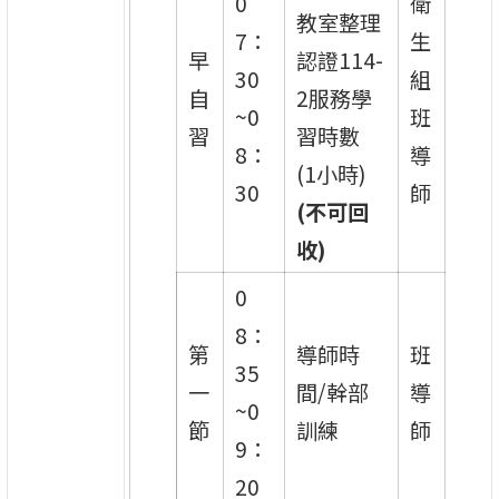
0
衛
教室整理
7：
生
早
認證114-
30
組
自
2服務學
~0
班
習
習時數
8：
導
(1小時)
30
師
(
不可回
收)
0
8：
第
導師時
班
35
一
間/幹部
導
~0
節
訓練
師
9：
20