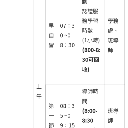
動
認證服
務學習
學務
早
07：3
時數
處、
自
0 ~0
(1小時)
班導
習
8：30
(800-8:
師
30
可回
收)
上
導師時
午
間
第
08：3
(8:00-
班導
一
5 ~0
8:30
師
節
9：15