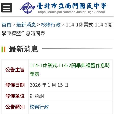
跳
至
選
單
主
首頁
>
最新消息
>
校務行政
>
114-1休業式.114-2開
要
學典禮暨作息時間表
內
最新消息
容
區
114-1休業式.114-2開學典禮暨作息時
公告主旨
間表
發佈日期
2026 年 1 月 15 日
發佈單位
訓育組
公告類別
校務行政