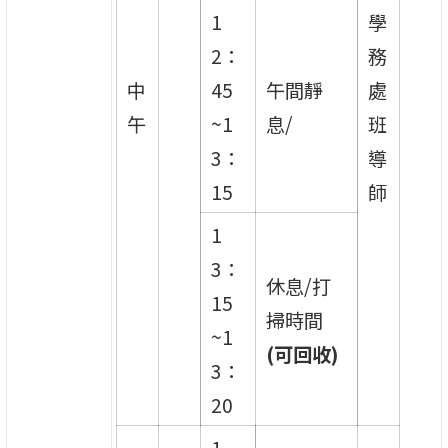
1
學
2：
務
中
45
午間靜
處
午
~1
息/
班
3：
導
15
師
1
3：
休息/打
15
掃時間
~1
(
可回收)
3：
20