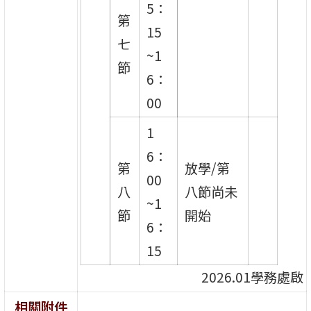
5：
第
15
七
~1
節
6：
00
1
6：
第
放學/第
00
八
八節尚未
~1
節
開始
6：
15
2026.01學務處啟
相關附件