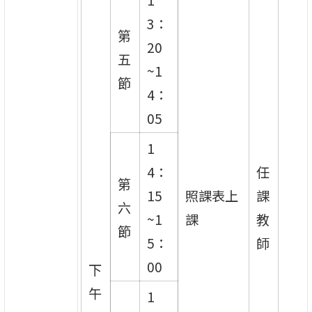
1
3：
第
20
五
~1
節
4：
05
1
4：
任
第
15
照課表上
課
六
~1
課
教
節
5：
師
00
下
午
1