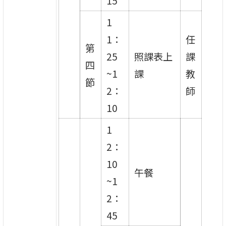
15
1
1：
任
第
25
照課表上
課
四
~1
課
教
節
2：
師
10
1
2：
10
午餐
~1
2：
45