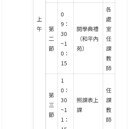
各
0
上
處
9：
午
第
開學典禮
室
30
二
（和平內
任
~1
節
苑）
課
0：
教
15
師
1
0：
任
第
30
照課表上
課
三
~1
課
教
節
1：
師