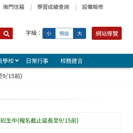
南門信箱
學習成績查詢
設備報修
字級：
送出
網站導覽
小
預設
大
搜
尋：
流學校
日常行事
校務建言
9/15前)
熱烈招生中(報名截止延長至9/15前)