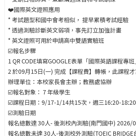
❤️國際英⽂證照應⽤
* 考試題型和國中會考相似， 提早累積考試經驗
* 透過測驗診斷英⽂弱項，事先訂⽴加強計畫
* 英⽂證照可⽤於申請⾼中雙語實驗班
☑️報名步驟
1 QR CODE填寫GOOGLE表單「國際英語課程專
2 於09⽉15⽇(一) 完成【課程費】轉帳，此課程
辦理單位：本校家⻑會主辦；教務處協辦
☑️報名對象： 7 年級學⽣
☑️課程⽇期：9/17-1/14共15次，週三16:20
☑️測驗⽇期
報名總數達 30⼈- 後測校內測驗(南⾨國中) 2026/01/2
報名總數未達 30⼈-後測校外測驗(TOEIC BRIDGE