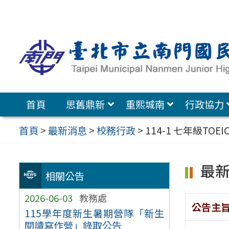
跳
至
主
要
內
容
首頁
思舊鼎新
重熙城南
行政協力
區
首頁
>
最新消息
>
校務行政
>
114-1 七年級TO
最
相關公告
2026-06-03
教務處
公告主
115學年度新生暑期營隊「新生
閱讀寫作營」錄取公告