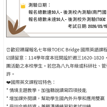
⏰歡迎踴躍報名七年級TOEIC Bridge 國際英語課
☑️請留意：114學年度本班開設於週三1620-18
團活動之本校學生。若您為八九年級或科研社、管
許。
❤️國際英文課程班特色：
* 情境主題教學，加強聽說讀寫四項技能
* 增加課外閱讀，幫助學⽣國內外升學和應⽤雙贏
* 受訓合格師資，兼顧溝通練習和考試訓練