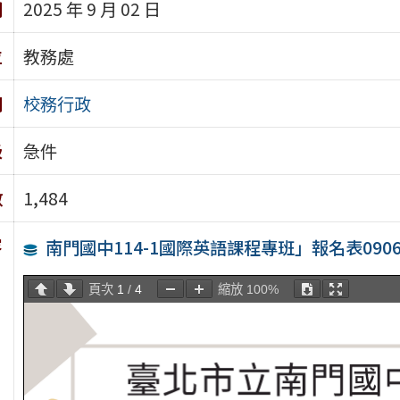
期
2025 年 9 月 02 日
位
教務處
別
校務行政
級
急件
數
1,484
容
南門國中114-1國際英語課程專班」報名表090
頁次
1
/
4
縮放
100%