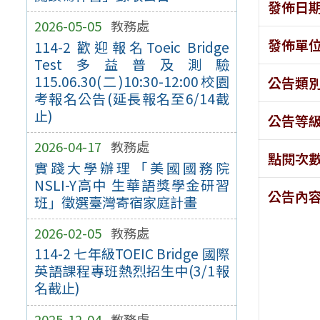
發佈日
2026-05-05
教務處
發佈單
114-2 歡迎報名Toeic Bridge
Test多益普及測驗
115.06.30(二)10:30-12:00校園
公告類
考報名公告(延長報名至6/14截
止)
公告等
2026-04-17
教務處
點閱次
實踐大學辦理「美國國務院
NSLI-Y高中 生華語獎學金研習
公告內
班」徵選臺灣寄宿家庭計畫
2026-02-05
教務處
114-2 七年級TOEIC Bridge 國際
英語課程專班熱烈招生中(3/1報
名截止)
2025-12-04
教務處