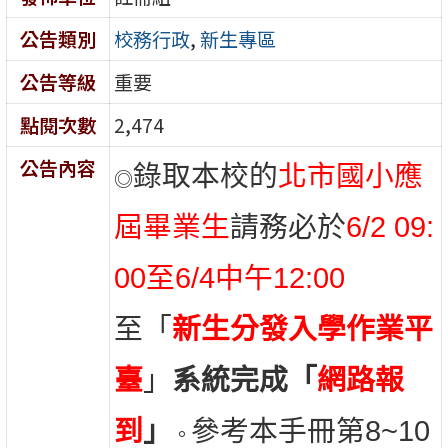
公告類別
校務行政
,
新生專區
公告等級
重要
點閱次數
2,474
公告內容
錄取本校的
北市國小應
◎
屆畢業生
請務必於
6/2 09:
00至6/4中午12:00
至「
新生分發入學作業平
臺
」
系統完成「
網路報
到
」
參考本手冊第8~10
。