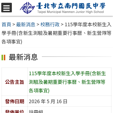
跳
至
選
單
主
首頁
>
最新消息
>
校務行政
>
115學年度本校新生入
要
學手冊(含新生測驗及暑期重要行事曆、新生營隊等
內
各項事宜)
容
最新消息
區
115學年度本校新生入學手冊(含新生
公告主旨
測驗及暑期重要行事曆、新生營隊等
各項事宜)
發佈日期
2026 年 5 月 16 日
發佈單位
註冊組