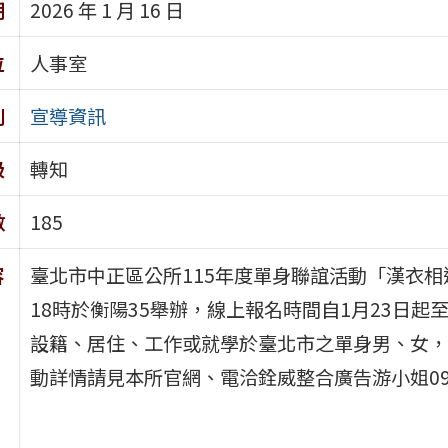
期
2026 年 1 月 16 日
位
人事室
別
宣導資訊
級
轉知
數
185
容
臺北市中正區公所115年度單身聯誼活動「漢衣相逢 
18時於衡陽35舉辦，線上報名時間自1月23日起至
設籍、居住、工作或就學於臺北市之單身男、女，
動詳情請見本所官網、電洽銓威整合廣告游小姐090881