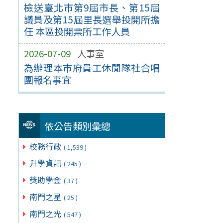
檢送臺北市第9屆市長、第15屆
議員及第15屆里長選舉投開所擔
任 本區投開票所工作人員
2026-07-09
人事室
為辦理本市府員工休閒隊社合唱
團報名事宜
依公告類別彙總
校務行政
( 1,539 )
升學資訊
( 245 )
獎助學金
( 37 )
南門之星
( 25 )
南門之光
( 547 )