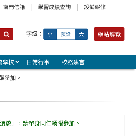
南門信箱
學習成績查詢
設備報修
字級：
送出
網站導覽
小
預設
大
搜
尋：
流學校
日常行事
校務建言
躍參加。
町漫遊」，請單身同仁踴躍參加。