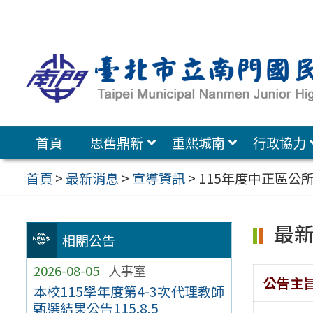
跳
至
主
要
內
容
首頁
思舊鼎新
重熙城南
行政協力
區
首頁
>
最新消息
>
宣導資訊
>
115年度中正區公
最
相關公告
2026-08-05
人事室
公告主
本校115學年度第4-3次代理教師
甄選結果公告115.8.5