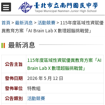
跳
至
選
單
主
首頁
>
最新消息
>
活動競賽
>
115年度區域性資賦優
要
異教育方案「AI Brain Lab X 數理超腦挑戰營」
內
最新消息
容
區
115年度區域性資賦優異教育方案「AI
公告主旨
Brain Lab X 數理超腦挑戰營」
發佈日期
2026 年 5 月 12 日
發佈單位
特教組
公告類別
活動競賽