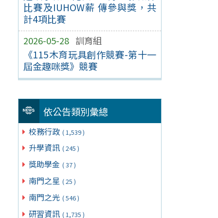
比賽及IUHOW薪 傳參與獎，共
計4項比賽
2026-05-28
訓育組
《115木育玩具創作競賽-第十一
屆金趣咪獎》競賽
依公告類別彙總
校務行政
( 1,539 )
升學資訊
( 245 )
獎助學金
( 37 )
南門之星
( 25 )
南門之光
( 546 )
研習資訊
( 1,735 )