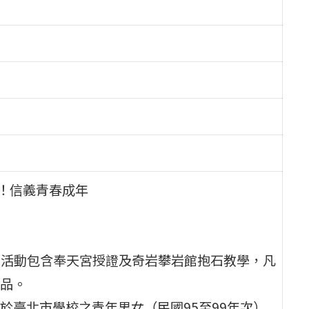
線！信義青春成年
辦，活動包含奉天宮授證及奇岩攀岩館抱石教學，凡
品。
於臺北市學校之青年男女（民國95至99年次）