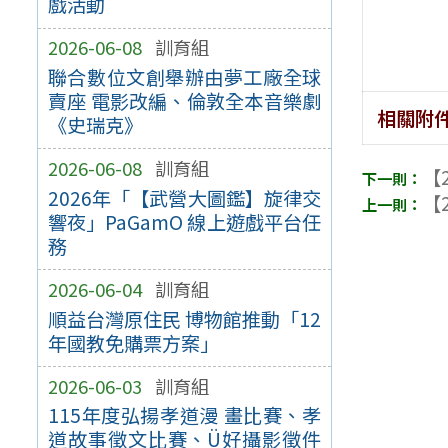
戲活動
2026-06-08
訓育組
聯合數位文創舉辦由夢工廠全球
賣座 電影改編、倫敦全本音樂劇
相關附
《史瑞克》
2026-06-08
訓育組
【2
2026年「【武營大圖鑑】旋律交
【2
響夜」PaGamO 線上遊戲平台任
務
2026-06-04
訓育組
順益台灣原住民 博物館推動「12
年國教免購票方案」
2026-06-03
訓育組
115年度弘揚孝道漫 畫比賽、孝
道故事徵文比賽、Ü好攝影徵件