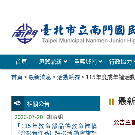
跳
至
主
要
內
容
首頁
思舊鼎新
重熙城南
行政協力
區
首頁
>
最新消息
>
活動競賽
>
115年度成年禮活
最
相關公告
2026-07-20
訓育組
公告主
「115年教育部品德教育徵稿
（含影音作品）評選活 動實施計