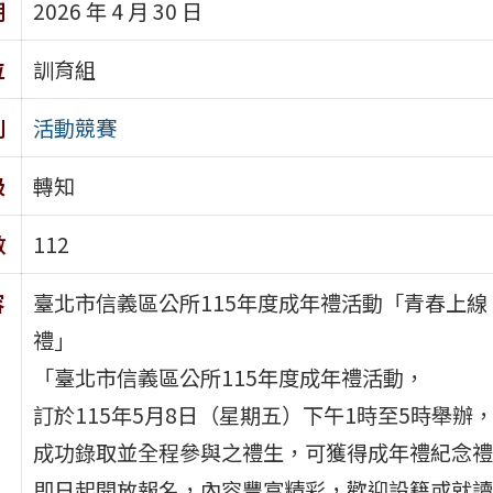
期
2026 年 4 月 30 日
位
訓育組
別
活動競賽
級
轉知
數
112
容
臺北市信義區公所115年度成年禮活動「青春上
禮」
「臺北市信義區公所115年度成年禮活動，
訂於115年5月8日（星期五）下午1時至5時舉
成功錄取並全程參與之禮生，可獲得成年禮紀念禮
即日起開放報名，內容豐富精彩，歡迎設籍或就讀