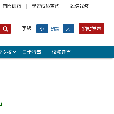
南門信箱
學習成績查詢
設備報修
字級：
送出
網站導覽
小
預設
大
搜
尋：
流學校
日常行事
校務建言
禮」