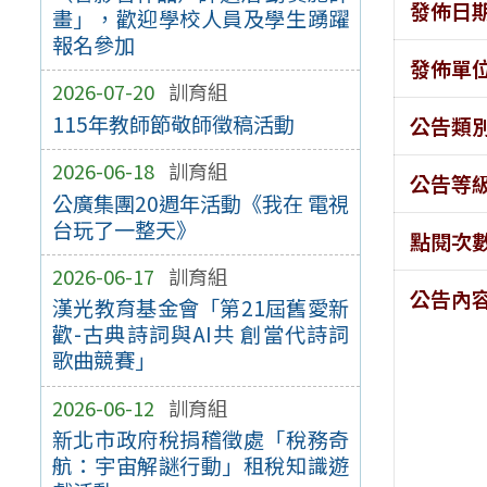
發佈日
畫」，歡迎學校人員及學生踴躍
報名參加
發佈單
2026-07-20
訓育組
115年教師節敬師徵稿活動
公告類
2026-06-18
訓育組
公告等
公廣集團20週年活動《我在 電視
台玩了一整天》
點閱次
2026-06-17
訓育組
公告內
漢光教育基金會「第21屆舊愛新
歡-古典詩詞與AI共 創當代詩詞
歌曲競賽」
2026-06-12
訓育組
新北市政府稅捐稽徵處「稅務奇
航：宇宙解謎行動」租稅知識遊