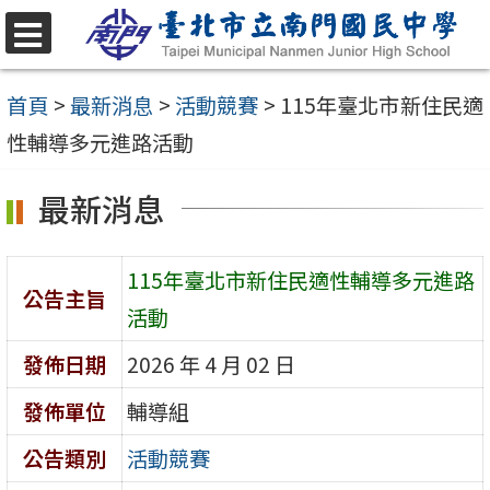
跳
至
選
單
主
首頁
>
最新消息
>
活動競賽
>
115年臺北市新住民適
要
性輔導多元進路活動
內
最新消息
容
區
115年臺北市新住民適性輔導多元進路
公告主旨
活動
發佈日期
2026 年 4 月 02 日
發佈單位
輔導組
公告類別
活動競賽