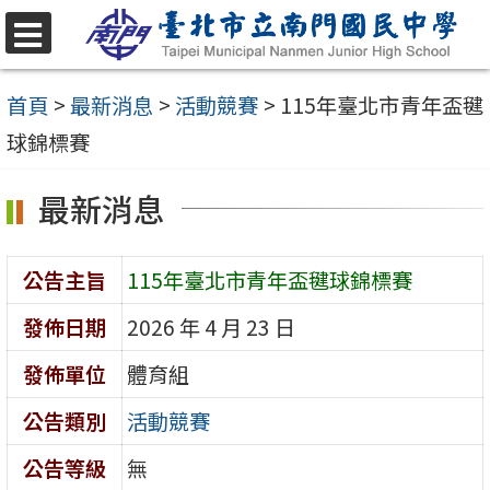
跳
至
選
單
主
首頁
>
最新消息
>
活動競賽
>
115年臺北市青年盃毽
要
球錦標賽
內
最新消息
容
區
公告主旨
115年臺北市青年盃毽球錦標賽
發佈日期
2026 年 4 月 23 日
發佈單位
體育組
公告類別
活動競賽
公告等級
無