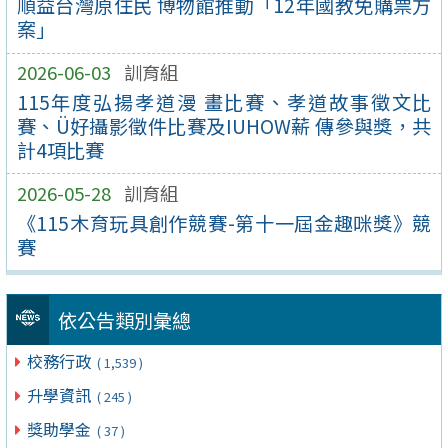
順益台灣原住民 博物館推動「12年國教免購票方
案」
2026-06-03
訓育組
115年度弘揚孝道漫 畫比賽、孝道故事徵文比
賽、Ü好攝影徵件比賽及IUHOW薪 傳參與獎，共
計4項比賽
2026-05-28
訓育組
《115木育玩具創作競賽-第十一屆金趣咪獎》競
賽
依公告類別彙總
校務行政
( 1,539 )
升學資訊
( 245 )
獎助學金
( 37 )