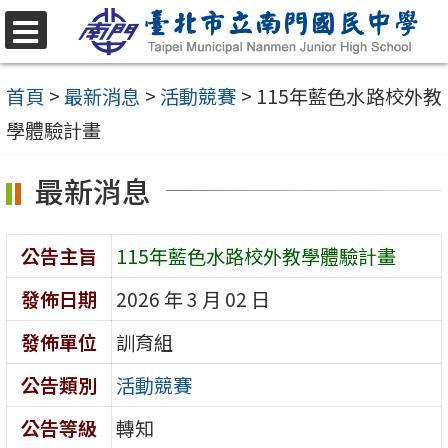
跳
至
選
單
主
首頁
>
最新消息
>
活動競賽
>
115年藍色水路校外教
要
學體驗計畫
內
最新消息
容
區
公告主旨
115年藍色水路校外教學體驗計畫
發佈日期
2026 年 3 月 02 日
發佈單位
訓育組
公告類別
活動競賽
公告等級
轉知