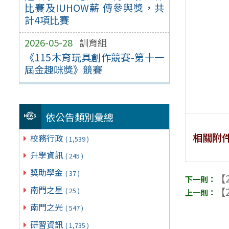
比賽及IUHOW薪 傳參與獎，共
計4項比賽
2026-05-28
訓育組
《115木育玩具創作競賽-第十一
屆金趣咪獎》競賽
依公告類別彙總
相關附
校務行政
( 1,539 )
升學資訊
( 245 )
獎助學金
( 37 )
【2
南門之星
【2
( 25 )
南門之光
( 547 )
研習資訊
( 1,735 )