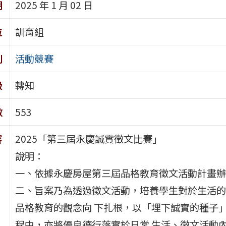
期
2025 年 1 月 02 日
位
訓育組
別
活動競賽
級
轉知
數
553
容
2025「第三屆永慶誠實徵文比賽」
說明：
一、依據永慶房屋第三屆品格教育徵文活動計畫辦
二、旨案乃為透過徵文活動，培養學生對於生活的
品格教育的觀念向 下扎根，以「埋下誠實的種子
程中，亦將優良德行落實於日常 生活、徵文活動