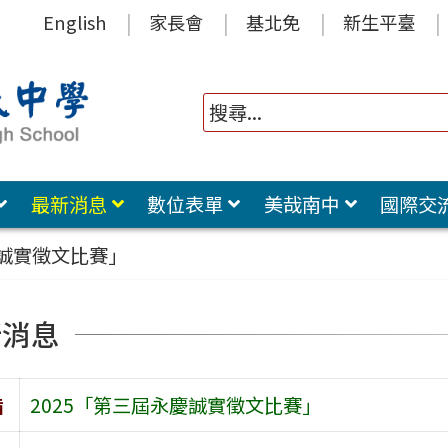
English
家長會
基北免
新生平臺
最新消息
數位表單
美哉南中
國際交
慶誠實徵文比賽」
新消息
旨
2025「第三屆永慶誠實徵文比賽」