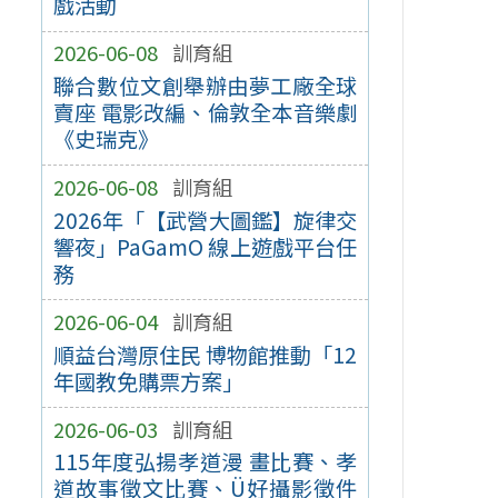
戲活動
2026-06-08
訓育組
聯合數位文創舉辦由夢工廠全球
賣座 電影改編、倫敦全本音樂劇
《史瑞克》
2026-06-08
訓育組
2026年「【武營大圖鑑】旋律交
響夜」PaGamO 線上遊戲平台任
務
2026-06-04
訓育組
順益台灣原住民 博物館推動「12
年國教免購票方案」
2026-06-03
訓育組
115年度弘揚孝道漫 畫比賽、孝
道故事徵文比賽、Ü好攝影徵件