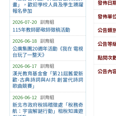
發佈日
畫」，歡迎學校人員及學生踴躍
報名參加
發佈單
2026-07-20
訓育組
115年教師節敬師徵稿活動
公告類
2026-06-18
訓育組
公告等
公廣集團20週年活動《我在 電視
台玩了一整天》
點閱次
2026-06-17
訓育組
公告內
漢光教育基金會「第21屆舊愛新
歡-古典詩詞與AI共 創當代詩詞
歌曲競賽」
2026-06-12
訓育組
新北市政府稅捐稽徵處「稅務奇
航：宇宙解謎行動」租稅知識遊