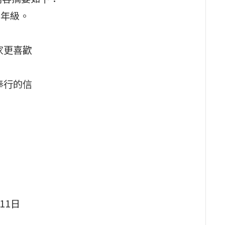
9年級。
家更喜歡
奉行的信
11日