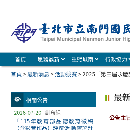
跳
至
主
要
內
容
首頁
思舊鼎新
重熙城南
行政協力
區
首頁
>
最新消息
>
活動競賽
>
2025「第三屆永
最
相關公告
2026-07-20
訓育組
公告主
「115年教育部品德教育徵稿
（含影音作品）評選活 動實施計