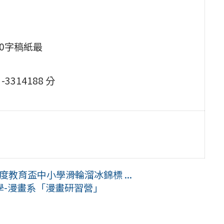
0字稿紙最
14188 分
度教育盃中小學滑輪溜冰錦標 ...
學-漫畫系「漫畫研習營」