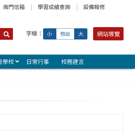
南門信箱
學習成績查詢
設備報修
字級：
送出
網站導覽
小
預設
大
搜
尋：
流學校
日常行事
校務建言