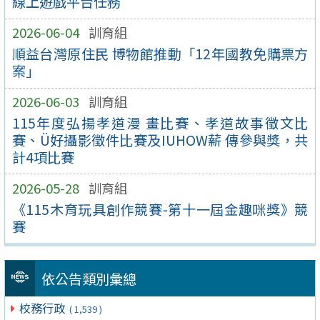
線上遊戲平台任務
2026-06-04
訓育組
順益台灣原住民 博物館推動「12年國教免購票方
案」
2026-06-03
訓育組
115年度弘揚孝道漫 畫比賽、孝道故事徵文比
賽、Ü好攝影徵件比賽及IUHOW薪 傳參與獎，共
計4項比賽
2026-05-28
訓育組
《115木育玩具創作競賽-第十一屆金趣咪獎》競
賽
依公告類別彙總
校務行政
( 1,539 )