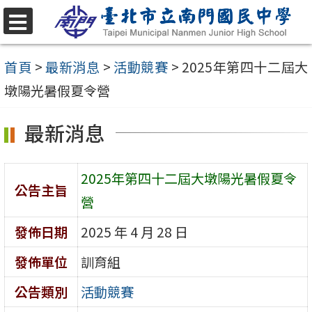
跳
至
選
單
主
首頁
>
最新消息
>
活動競賽
>
2025年第四十二屆大
要
墩陽光暑假夏令營
內
最新消息
容
區
2025年第四十二屆大墩陽光暑假夏令
公告主旨
營
發佈日期
2025 年 4 月 28 日
發佈單位
訓育組
公告類別
活動競賽