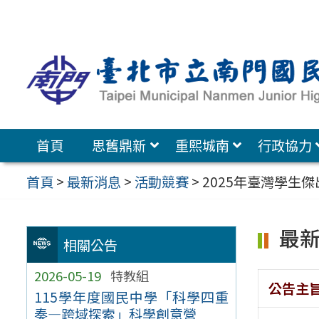
跳
至
主
要
內
容
首頁
思舊鼎新
重熙城南
行政協力
區
首頁
>
最新消息
>
活動競賽
>
2025年臺灣學生
最
相關公告
2026-05-19
特教組
公告主
115學年度國民中學「科學四重
奏—跨域探索」科學創意營