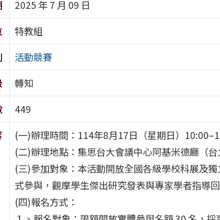
期
2025 年 7 月 09 日
位
特教組
別
活動競賽
級
轉知
數
449
容
(一)辦理時間：114年8月17日（星期日）10:00–1
(二)辦理地點：集思台大會議中心阿基米德廳（台
(三)參加對象：本活動開放全國各級學校科展及
式參與，觀摩學生傑出研究發表與專家學者指導回
(四)報名方式：
１、報名對象：限額開放實體參與名額 30 名，