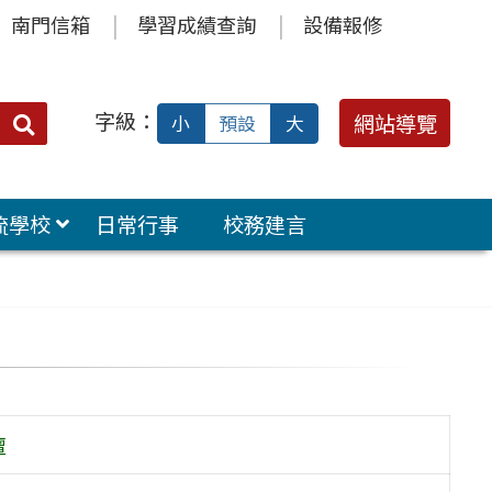
南門信箱
學習成績查詢
設備報修
字級：
送出
網站導覽
小
預設
大
搜
尋：
流學校
日常行事
校務建言
壇