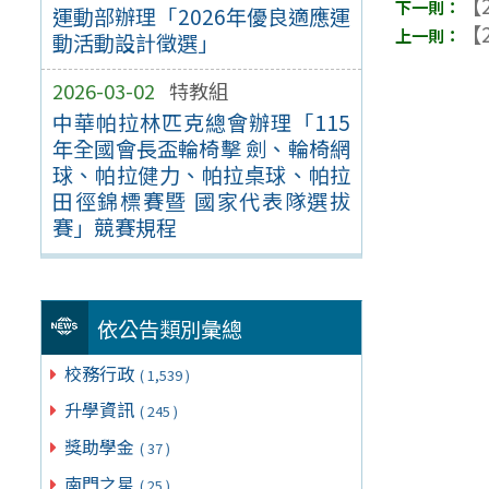
【2
運動部辦理「2026年優良適應運
【2
動活動設計徵選」
2026-03-02
特教組
中華帕拉林匹克總會辦理「115
年全國會長盃輪椅擊 劍、輪椅網
球、帕拉健力、帕拉桌球、帕拉
田徑錦標賽暨 國家代表隊選拔
賽」競賽規程
依公告類別彙總
校務行政
( 1,539 )
升學資訊
( 245 )
獎助學金
( 37 )
南門之星
( 25 )