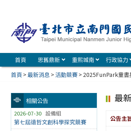
跳
至
主
要
內
容
首頁
思舊鼎新
重熙城南
行政協力
區
首頁
>
最新消息
>
活動競賽
>
2025FunPar
最
相關公告
2026-07-30
設備組
公告主
第七屆遠哲文創科學探究競賽