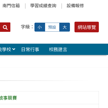
南門信箱
學習成績查詢
設備報修
字級：
送出
網站導覽
小
預設
大
搜
尋：
流學校
日常行事
校務建言
說故事競賽