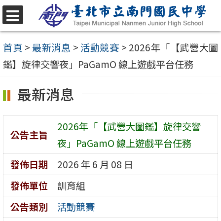
跳
至
選
單
主
首頁
>
最新消息
>
活動競賽
>
2026年「【武營大圖
要
鑑】旋律交響夜」PaGamO 線上遊戲平台任務
內
最新消息
容
區
2026年「【武營大圖鑑】旋律交響
公告主旨
夜」PaGamO 線上遊戲平台任務
發佈日期
2026 年 6 月 08 日
發佈單位
訓育組
公告類別
活動競賽